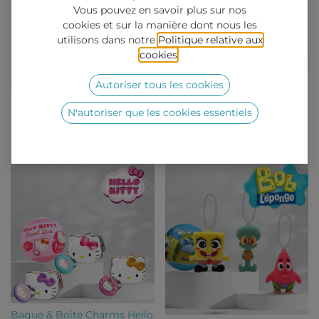
Vous pouvez en savoir plus sur nos
cookies et sur la manière dont nous les
utilisons dans notre
Politique relative aux
cookies
.
Autoriser tous les cookies
Hello Kitty Western Charms
Jeu de Cartes 2 en 1 - Guess
N'autoriser que les cookies essentiels
- Capsule 65mm
et Memory
A partir de
0,56
€
A partir de
0,39
€
Bague & Boite Charms Hello