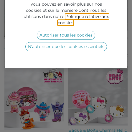
Vous pouvez en savoir plus sur nos
cookies et sur la manière dont nous les
utilisons dans notre
Politique relative aux
cookies
.
Autoriser tous les cookies
Brainrot Squishy New - Caps
Figurines 2D Hello Kitty en
N'autoriser que les cookies essentiels
65mm
Capsule 50mm
A partir de
0,67
€
A partir de
0,49
€
Bague & Boite Charms Hello