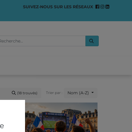
SUIVEZ-NOUS SUR LES RÉSEAUX
0
OMMES-NOUS ?
Nom (A-Z)
Trier par :
(18 trouvés)
re