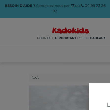
ou
04 99 23 26
BESOIN D'AIDE ?
Contactez-nous par
92
POUR EUX,
L'IMPORTANT
C'EST
LE CADEAU !
NOS PRODUITS
🌱ÉCO-RES
L