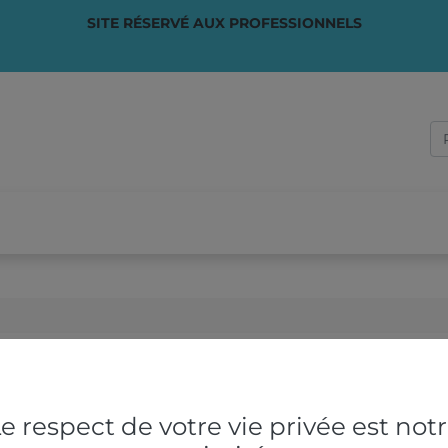
SITE RÉSERVÉ AUX PROFESSIONNELS
PONSABLE
✏️ SUR-MESURE
VOTRE ACTIVITÉ
QUI S
e respect de votre vie privée est not