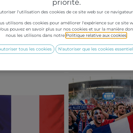
priorité.
utoriser l'utilisation des cookies de ce site web sur ce navigateur
s utilisons des cookies pour améliorer l'expérience sur ce site 
Vous pouvez en savoir plus sur nos cookies et sur la manière don
nous les utilisons dans notre
Politique relative aux cookies
.
Autoriser tous les cookies
N'autoriser que les cookies essentiel
Repas Football
Cape France 90 x 150 cm
r de
0,27
€
A partir de
4,15
€