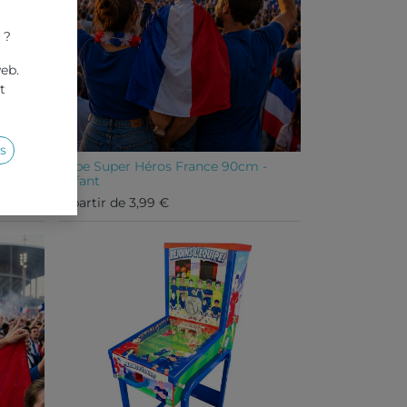
 ?
web.
t
s
Cape Super Héros France 90cm -
Enfant
A partir de
3,99
€