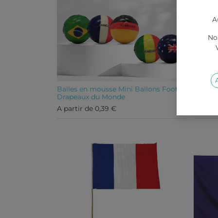
A
Nou
Balles en mousse Mini Ballons Foot
Drapeaux du Monde
Boite 
A partir de
0,39
€
A parti