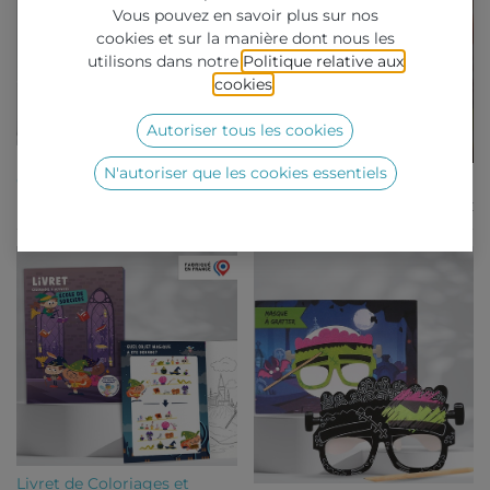
Vous pouvez en savoir plus sur nos
cookies et sur la manière dont nous les
utilisons dans notre
Politique relative aux
cookies
.
Autoriser tous les cookies
Horror Charms Halloween -
N'autoriser que les cookies essentiels
Capsules 65MM
Kit décoration Halloween
A partir de
0,64
€
A partir de
49,00
€
Livret de Coloriages et