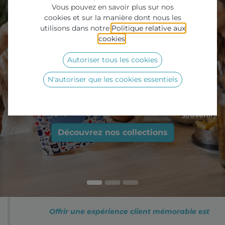
Vous pouvez en savoir plus sur nos
cookies et sur la manière dont nous les
utilisons dans notre
Politique relative aux
cookies
.
Autoriser tous les cookies
Séduire un enfant, c’est fidéliser
N'autoriser que les cookies essentiels
deux parents.
pour quelques centimes, transformez un repas en
souvenir.​
​
Découvrez nos
collections
Offrir une expérience client mémorable est