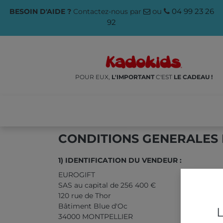
ou
04 99 23 26
BESOIN D'AIDE ?
Contactez-nous par
92
POUR EUX,
L'IMPORTANT
C'EST
LE CADEAU !
NOS PRODUITS
🌱ÉCO-RES
CONDITIONS GENERALES 
1) IDENTIFICATION DU VENDEUR :
EUROGIFT
SAS au capital de 256 400 €
120 rue de Thor
Bâtiment Blue d'Oc
L
34000 MONTPELLIER