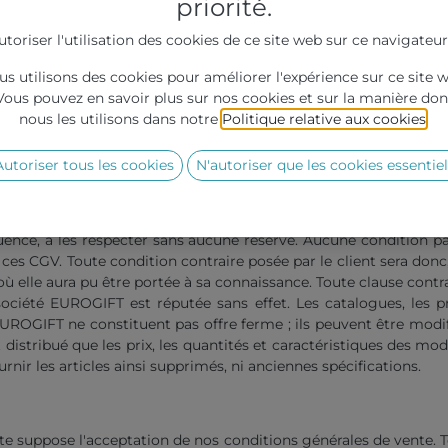
priorité.
utoriser l'utilisation des cookies de ce site web sur ce navigateur
s utilisons des cookies pour améliorer l'expérience sur ce site 
Vous pouvez en savoir plus sur nos cookies et sur la manière don
nous les utilisons dans notre
Politique relative aux cookies
.
Autoriser tous les cookies
N'autoriser que les cookies essentiel
onnaît souscrire aux présentes conditions générales de vente 
uence, à les respecter sans aucune réserve. Aucune condition pa
 ces CGV. Toute condition contraire posée par le client sera donc
 elle aura pu être portée à sa connaissance. Toute clause contr
ociété EUROGIFT est réputée sans effet. Les catalogues, les pr
té EUROGIFT ne constituent pas offre ferme ; ils peuvent être modif
stribué que les prix, les quantités et caractéristiques des mod
nir les articles ainsi supprimés, ni anciennes spécifications.
te suppose l'acceptation de nos conditions générales de vente.