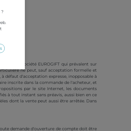
 ?
web.
t
s
(CGV) de la société EUROGIFT qui prévalent sur
rticulière ne peut, sauf acceptation formelle et
, à défaut d'acceptation expresse, inopposable à
aire inscrite dans la commande de l'acheteur, et
opositions par le site Internet, les documents
iés à tout instant sans préavis, aussi bien en ce
èles dont la vente peut aussi être arrêtée. Dans
 Toute demande d'ouverture de compte doit être