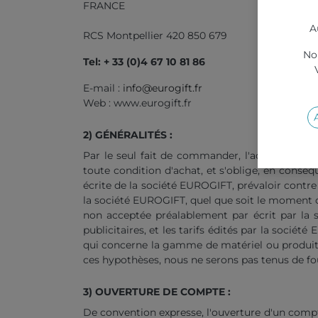
FRANCE
A
RCS Montpellier 420 850 679
Nou
Tel: + 33 (0)4 67 10 81 86
E-mail :
info@eurogift.fr
Web : www.eurogift.fr
2) GÉNÉRALITÉS :
Par le seul fait de commander, l'acheteur rec
toute condition d'achat, et s'oblige, en conséq
écrite de la société EUROGIFT, prévaloir contre
la société EUROGIFT, quel que soit le moment où
non acceptée préalablement par écrit par la s
publicitaires, et les tarifs édités par la socié
qui concerne la gamme de matériel ou produit di
ces hypothèses, nous ne serons pas tenus de four
3) OUVERTURE DE COMPTE :
De convention expresse, l'ouverture d'un comp