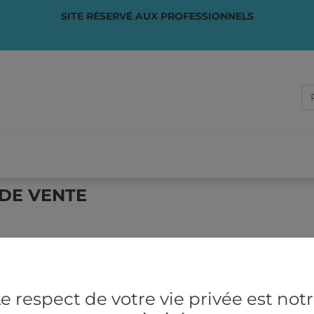
SITE RÉSERVÉ AUX PROFESSIONNELS
PONSABLE
✏️ SUR-MESURE
VOTRE ACTIVITÉ
QUI S
DE VENTE
e respect de votre vie privée est not