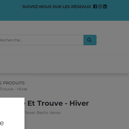
SUIVEZ-NOUS SUR LES RÉSEAUX
0
OMMES-NOUS ?
S PRODUITS
Trouve - Hiver
herche Et Trouve - Hiver
e thème de l'hiver Recto Verso
re