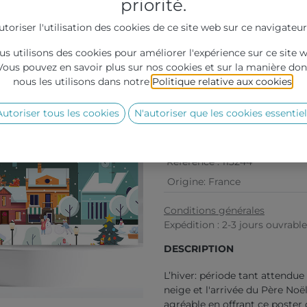
priorité.
utoriser l'utilisation des cookies de ce site web sur ce navigateur
s utilisons des cookies pour améliorer l'expérience sur ce site 
Vous pouvez en savoir plus sur nos cookies et sur la manière don
Grille de prix :
nous les utilisons dans notre
Politique relative aux cookies
.
Quantité
100
Autoriser tous les cookies
N'autoriser que les cookies essentiel
Prix
0,18
Référence :
113244
Origine
:
France
Conditions générales
Expédition : 2-3 jours ouvrabl
DESCRIPTION
L’hiver: période tant attendue
neige et l'arrivée du Père Noë
agréable en offrant ce poster 