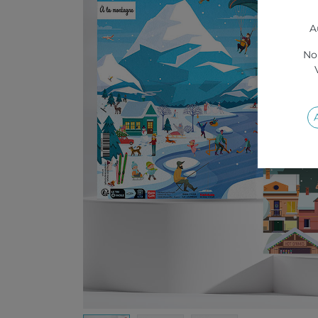
A
Nou