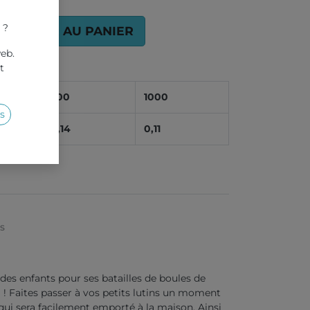
 ?
AJOUTER AU PANIER
web.
t
500
1000
s
0,14
0,11
es
 des enfants pour ses batailles de boules de
l ! Faites passer à vos petits lutins un moment
qui sera facilement emporté à la maison. Ainsi