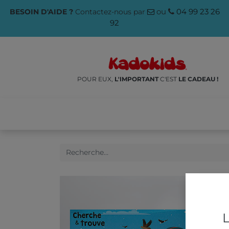
ou
04 99 23 26
BESOIN D'AIDE ?
Contactez-nous par
92
POUR EUX,
L'IMPORTANT
C'EST
LE CADEAU !
NOS PRODUITS
🌱ÉCO-RES
L