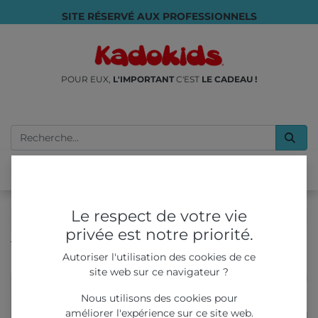
SITE RÉSERVÉ AUX PROFESSIONNELS
POUR EUX,
L'IMPORTANT
C'EST
LE CADEAU !
Le respect de votre vie
privée est notre priorité.
Tous les produits
Jeux éco-responsables
Autoriser l'utilisation des cookies de ce
Double Poster Cherche Et Trouve - Hiver
site web sur ce navigateur ?
Nous utilisons des cookies pour
améliorer l'expérience sur ce site web.