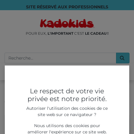
SITE RÉSERVÉ AUX PROFESSIONNELS
POUR EUX,
L'IMPORTANT
C'EST
LE CADEAU !
Le respect de votre vie
privée est notre priorité.
Tous les produits
Autoriser l'utilisation des cookies de ce
Yoyo métal phosphorescents à collectionner
site web sur ce navigateur ?
Nous utilisons des cookies pour
améliorer l'expérience sur ce site web.