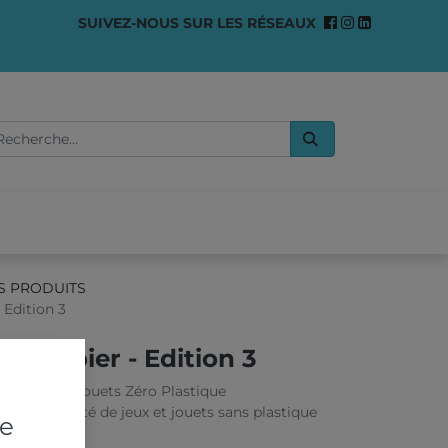
SUIVEZ-NOUS SUR LES RÉSEAUX
0
OMMES-NOUS ?
S PRODUITS
 Edition 3
se papier - Edition 3
% Papier & Jouets Zéro Plastique
m de variété de jeux et jouets sans plastique
re
16 cm