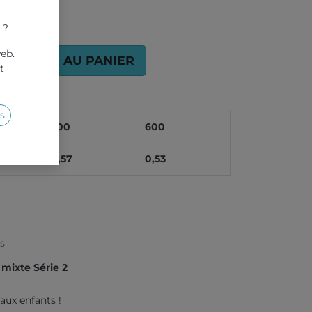
 ?
web.
AJOUTER AU PANIER
t
s
200
600
0,57
0,53
es
 mixte Série 2
 aux enfants !