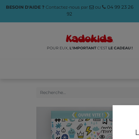
ou
04 99 23 26
BESOIN D'AIDE ?
Contactez-nous par
92
POUR EUX,
L'IMPORTANT
C'EST
LE CADEAU !
NOS PRODUITS
🌱ÉCO-RES
L