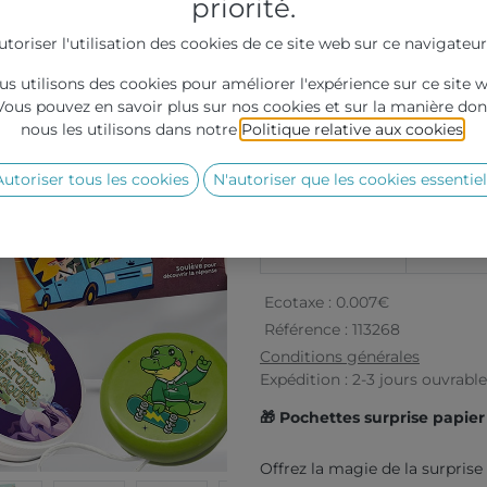
priorité.
0,59
€
HT
utoriser l'utilisation des cookies de ce site web sur ce navigateur
s utilisons des cookies pour améliorer l'expérience sur ce site 
Vous pouvez en savoir plus sur nos cookies et sur la manière don
nous les utilisons dans notre
Politique relative aux cookies
.
Grille de prix :
Autoriser tous les cookies
N'autoriser que les cookies essentiel
Quantité
50
Prix
0,59
Ecotaxe :
0.007
€
Référence :
113268
Conditions générales
Expédition : 2-3 jours ouvrabl
🎁 Pochettes surprise papier
Offrez la magie de la surprise