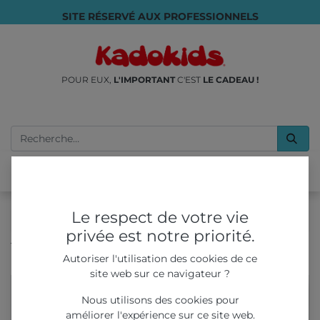
SITE RÉSERVÉ AUX PROFESSIONNELS
POUR EUX,
L'IMPORTANT
C'EST
LE CADEAU !
Le respect de votre vie
privée est notre priorité.
Tous les produits
TOUS NOS PRODUITS
Autoriser l'utilisation des cookies de ce
Cartes à gratter avec batonnet - Pirate & Mythologie
site web sur ce navigateur ?
Nous utilisons des cookies pour
améliorer l'expérience sur ce site web.