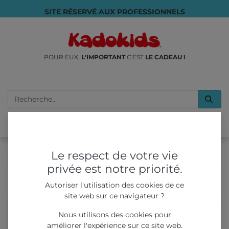
SITE RÉSERVÉ AUX PROFESSIONNELS
POUR EUX,
L'IMPORTANT
C'EST
LE CADEAU !
Le respect de votre vie
privée est notre priorité.
Tous les produits
Autoriser l'utilisation des cookies de ce
Livret de Coloriages et Activités 8 pages - sorciers
site web sur ce navigateur ?
Nous utilisons des cookies pour
améliorer l'expérience sur ce site web.