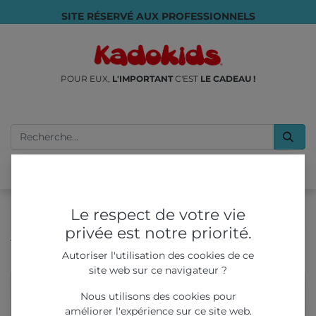
SITE RÉSERVÉ AUX PROFESSIONNELS
POUR EUX,
L'IMPORTANT
C'EST
LE CADEAU !
Le respect de votre vie
privée est notre priorité.
Tous les produits
JEUX & JOUETS
Autoriser l'utilisation des cookies de ce
Jeu de cartes - Mistigri nouvelle version
site web sur ce navigateur ?
Nous utilisons des cookies pour
améliorer l'expérience sur ce site web.