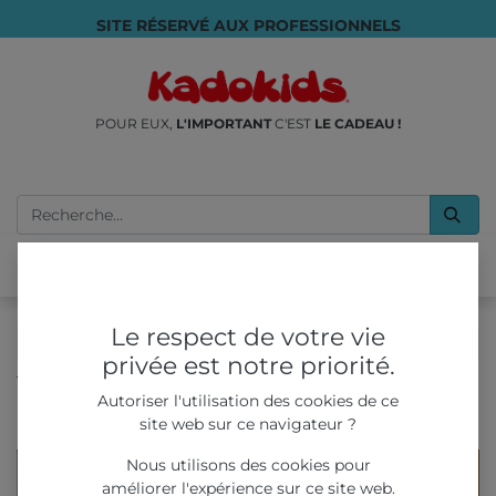
SITE RÉSERVÉ AUX PROFESSIONNELS
POUR EUX,
L'IMPORTANT
C'EST
LE CADEAU !
Le respect de votre vie
privée est notre priorité.
Tous les produits
Autoriser l'utilisation des cookies de ce
✏️SUR-MESURE : La Pochette Surprise Papier
site web sur ce navigateur ?
Personnalisable
Nous utilisons des cookies pour
améliorer l'expérience sur ce site web.