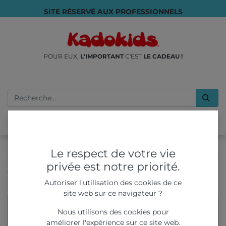
SITE RÉSERVÉ AUX PROFESSIONNELS
POUR EUX,
L'IMPORTANT
C'EST
LE CADEAU !
Le respect de votre vie
privée est notre priorité.
Tous les produits
Autoriser l'utilisation des cookies de ce
Boite Repas Petit Format Street style / Skate
site web sur ce navigateur ?
Nous utilisons des cookies pour
améliorer l'expérience sur ce site web.