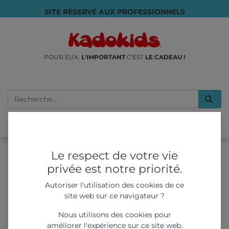
SITE RÉSERVÉ AUX PROFESSIONNELS
POUR EUX,
L'IMPORTANT
C'EST
LE CADEAU !
Le respect de votre vie
privée est notre priorité.
Tous les produits
Événements sportifs
Autoriser l'utilisation des cookies de ce
Gonfleur électrique Ballons double buse 19 x 15 x 12,5 cm
site web sur ce navigateur ?
Nous utilisons des cookies pour
améliorer l'expérience sur ce site web.