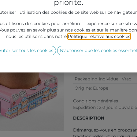
priorité.
utoriser l'utilisation des cookies de ce site web sur ce navigateur
s utilisons des cookies pour améliorer l'expérience sur ce site 
Vous pouvez en savoir plus sur nos cookies et sur la manière don
Grille de prix :
nous les utilisons dans notre
Politique relative aux cookies
.
Quantité
50
Autoriser tous les cookies
N'autoriser que les cookies essentiel
Prix
0,42
Référence :
131013
Packaging Individuel
:
Vrac
Origine
:
Europe
Conditions générales
Expédition : 2-3 jours ouvrabl
DESCRIPTION
Démarquez-vous en proposant
traditionnelles, et marquez l'e