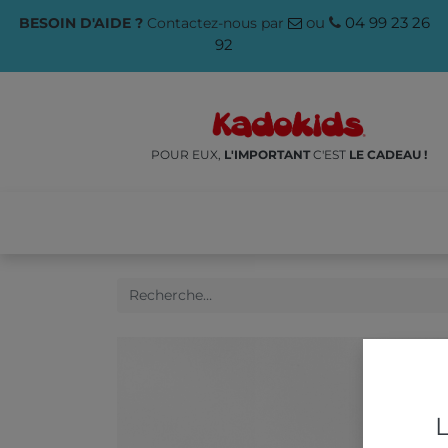
ou
04 99 23 26
BESOIN D'AIDE ?
Contactez-nous par
92
POUR EUX,
L'IMPORTANT
C'EST
LE CADEAU !
NOS PRODUITS
🌱ÉCO-RES
L