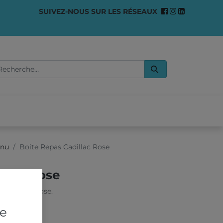
SUIVEZ-NOUS SUR LES RÉSEAUX
0
OMMES-NOUS ?
enu
Boite Repas Cadillac Rose
illac Rose
 Cadillac Rose.
re