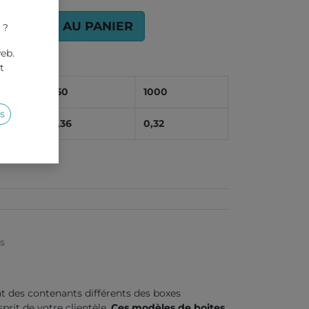
AJOUTER AU PANIER
 ?
web.
t
250
1000
s
0,36
0,32
es
 des contenants différents des boxes
sprit de votre clientèle.
Ces modèles de boites