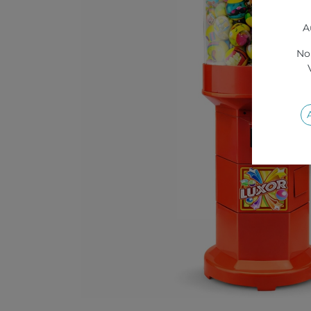
A
Nou