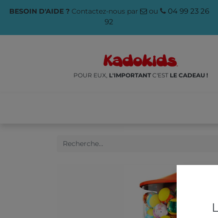
ou
04 99 23 26
BESOIN D'AIDE ?
Contactez-nous par
92
POUR EUX,
L'IMPORTANT
C'EST
LE CADEAU !
NOS PRODUITS
🌱ÉCO-RES
L