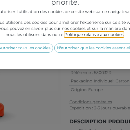
priorité.
HT
utoriser l'utilisation des cookies de ce site web sur ce navigateur
s utilisons des cookies pour améliorer l'expérience sur ce site 
Vous pouvez en savoir plus sur nos cookies et sur la manière don
nous les utilisons dans notre
Politique relative aux cookies
.
Grille de prix :
Quantité
Autoriser tous les cookies
N'autoriser que les cookies essentiel
Prix
Référence :
530032R
Packaging Individuel
:
Carton
Origine
:
Europe
Conditions générales
Expédition : 2-3 jours ouvrabl
DESCRIPTION PRODU