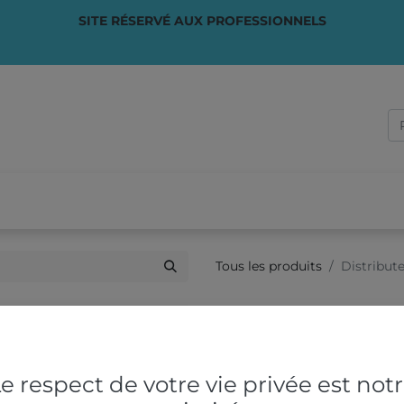
SITE RÉSERVÉ AUX PROFESSIONNELS
PONSABLE
✏️ SUR-MESURE
VOTRE ACTIVITÉ
QUI S
Tous les produits
Distribut
Distributeur Ma
Distributeur pour capsules d
Livré vide
e respect de votre vie privée est not
500,00
€