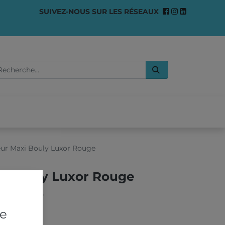
SUIVEZ-NOUS SUR LES RÉSEAUX
0
OMMES-NOUS ?
eur Maxi Bouly Luxor Rouge
xi Bouly Luxor Rouge
e 90, 100 mm.
re