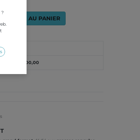
 ?
AJOUTER AU PANIER
web.
t
1
s
500,00
es
IT