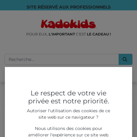
SITE RÉSERVÉ AUX PROFESSIONNELS
POUR EUX,
L'IMPORTANT
C'EST
LE CADEAU !
Le respect de votre vie
privée est notre priorité.
Tous les produits
Autoriser l'utilisation des cookies de ce
Distributeur Capsulous de Jouets en Capsules -
site web sur ce navigateur ?
Bleu/Blanc
Nous utilisons des cookies pour
améliorer l'expérience sur ce site web.