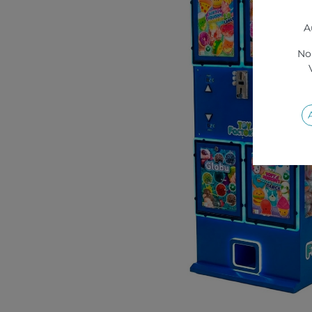
A
Nou