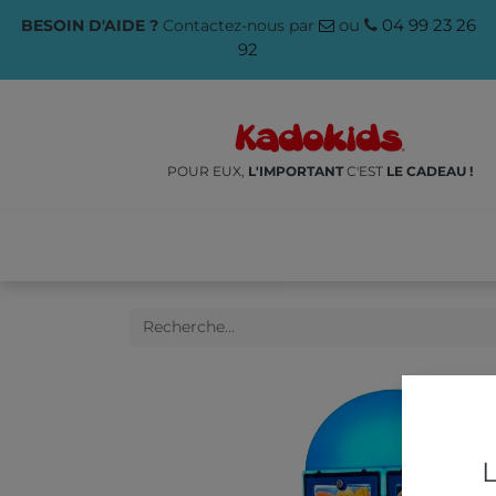
ou
04 99 23 26
BESOIN D'AIDE ?
Contactez-nous par
92
POUR EUX,
L'IMPORTANT
C'EST
LE CADEAU !
NOS PRODUITS
🌱ÉCO-RES
L