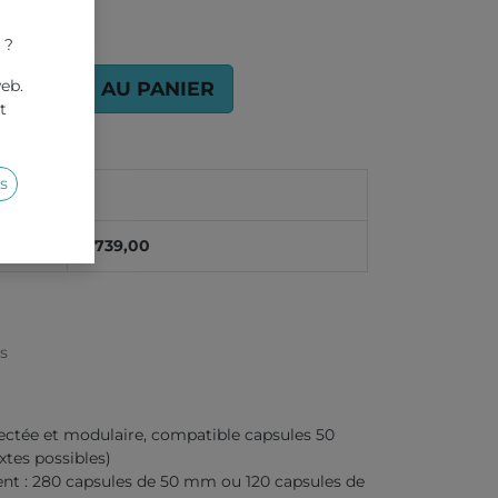
 ?
web.
AJOUTER AU PANIER
t
s
1
2 739,00
es
ctée et modulaire, compatible capsules 50
tes possibles)
nt : 280 capsules de 50 mm ou 120 capsules de