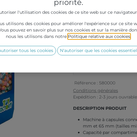
priorité.
2 739,00
€
HT
utoriser l'utilisation des cookies de ce site web sur ce navigateur
s utilisons des cookies pour améliorer l'expérience sur ce site 
Vous pouvez en savoir plus sur nos cookies et sur la manière don
nous les utilisons dans notre
Politique relative aux cookies
.
Grille de prix :
Autoriser tous les cookies
N'autoriser que les cookies essentiel
Quantité
Prix
Référence :
580000
Conditions générales
Expédition : 2-3 jours ouvrabl
DESCRIPTION PRODUIT
Machine à capsules conne
mm et 65 mm (tailles mix
Capacité par compartime