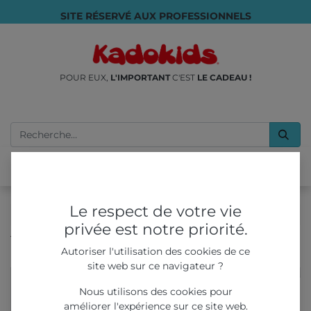
SITE RÉSERVÉ AUX PROFESSIONNELS
POUR EUX,
L'IMPORTANT
C'EST
LE CADEAU !
Le respect de votre vie
privée est notre priorité.
Tous les produits
LIVRES & COLORIAGES
Autoriser l'utilisation des cookies de ce
Cahiers d'activités ludo-éducatifs - Bamboo Edition
site web sur ce navigateur ?
Nous utilisons des cookies pour
améliorer l'expérience sur ce site web.