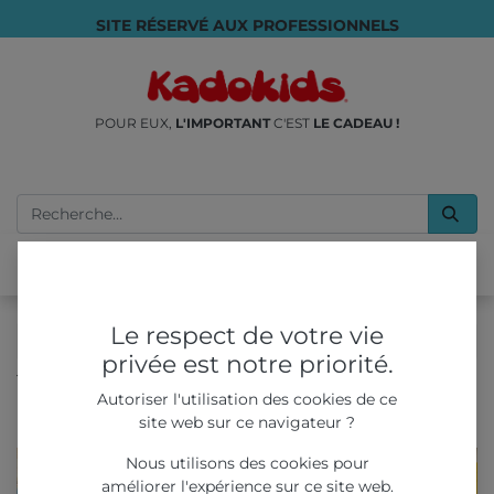
SITE RÉSERVÉ AUX PROFESSIONNELS
POUR EUX,
L'IMPORTANT
C'EST
LE CADEAU !
Le respect de votre vie
privée est notre priorité.
Tous les produits
LIVRES & COLORIAGES
Autoriser l'utilisation des cookies de ce
Kit Super Héro - Sets de table interactifs & Crayons
site web sur ce navigateur ?
“magiques”
Nous utilisons des cookies pour
améliorer l'expérience sur ce site web.