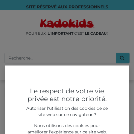
SITE RÉSERVÉ AUX PROFESSIONNELS
POUR EUX,
L'IMPORTANT
C'EST
LE CADEAU !
Le respect de votre vie
privée est notre priorité.
Tous les produits
JEUX & JOUETS
Autoriser l'utilisation des cookies de ce
Pack Start & Cash (Rose) - Distributeur + 350 Jouets
site web sur ce navigateur ?
Capsules Clé en Main
Nous utilisons des cookies pour
améliorer l'expérience sur ce site web.