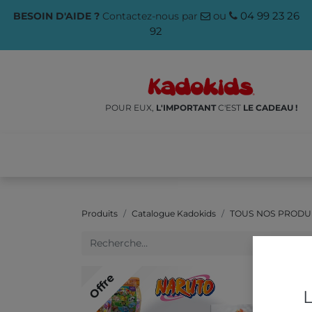
ou
04 99 23 26
BESOIN D'AIDE ?
Contactez-nous par
92
POUR EUX,
L'IMPORTANT
C'EST
LE CADEAU !
NOS PRODUITS
🌱ÉCO-RES
Produits
Catalogue Kadokids
TOUS NOS PRODU
Offre
Offr
L