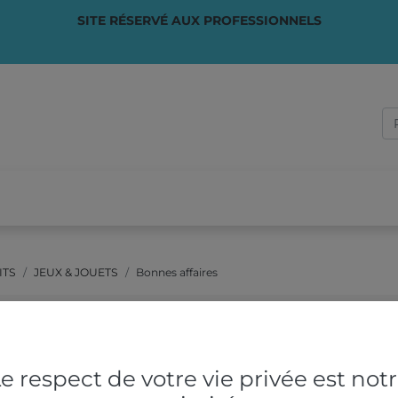
SITE RÉSERVÉ AUX PROFESSIONNELS
PONSABLE
✏️ SUR-MESURE
VOTRE ACTIVITÉ
QUI S
ITS
JEUX & JOUETS
Bonnes affaires
e
Offre
e respect de votre vie privée est not