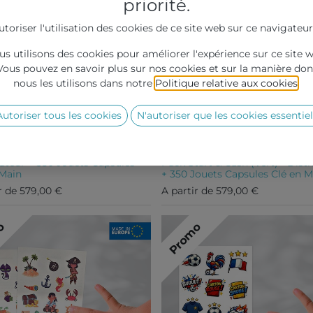
priorité.
utoriser l'utilisation des cookies de ce site web sur ce navigateur
s utilisons des cookies pour améliorer l'expérience sur ce site 
Vous pouvez en savoir plus sur nos cookies et sur la manière don
nous les utilisons dans notre
Politique relative aux cookies
.
Autoriser tous les cookies
N'autoriser que les cookies essentiel
art & Cash (Bleu) -
buteur + 350 Jouets Capsules
Pack Start & Cash (Vert) - Dist
 Main
+ 350 Jouets Capsules Clé en M
r de
579,00
€
A partir de
579,00
€
o
Promo