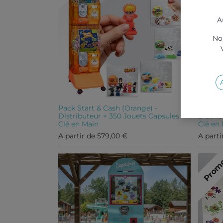
A
Nou
Pack Start & Cash (Orange) -
Pack St
Distributeur + 350 Jouets Capsules
Distri
Clé en Main
Clé en
A partir de
579,00
€
A parti
Prom