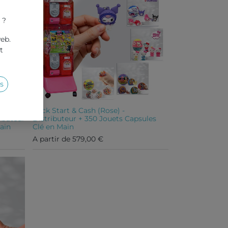
 ?
web.
t
s
Pack Start & Cash (Rose) -
ributeur
Distributeur + 350 Jouets Capsules
ain
Clé en Main
A partir de
579,00
€