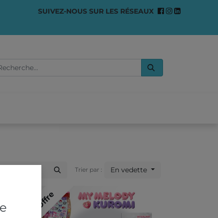
SUIVEZ-NOUS SUR LES RÉSEAUX
0
OMMES-NOUS ?
En vedette
Trier par :
Offre
re