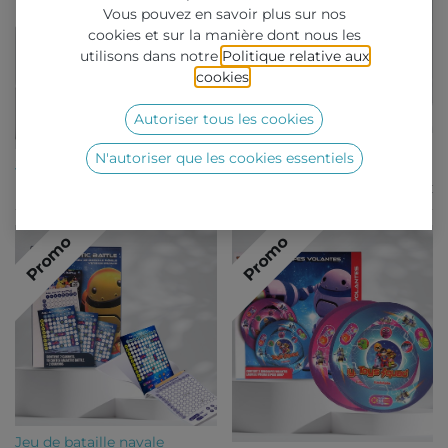
Vous pouvez en savoir plus sur nos
cookies et sur la manière dont nous les
utilisons dans notre
Politique relative aux
cookies
.
Autoriser tous les cookies
Snoopy Charms - Capsules
N'autoriser que les cookies essentiels
Jeu de Qui suis-je Galactic
65MM
A partir de
0,47
€
A partir de
0,56
€
Promo
Promo
Jeu de bataille navale